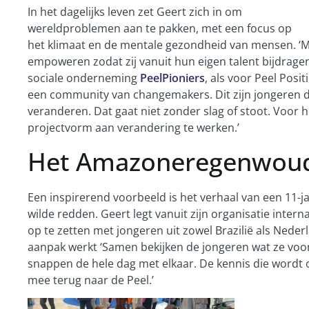
In het dagelijks leven zet Geert zich in om
wereldproblemen aan te pakken, met een focus op
het klimaat en de mentale gezondheid van mensen. ‘Ma
empoweren zodat zij vanuit hun eigen talent bijdragen 
sociale onderneming
PeelPioniers
, als voor Peel Posit
een community van changemakers. Dit zijn jongeren d
veranderen. Dat gaat niet zonder slag of stoot. Voor
projectvorm aan verandering te werken.’
Het Amazoneregenwoud
Een inspirerend voorbeeld is het verhaal van een 11
wilde redden. Geert legt vanuit zijn organisatie inte
op te zetten met jongeren uit zowel Brazilië als Neder
aanpak werkt ‘Samen bekijken de jongeren wat ze voo
snappen de hele dag met elkaar. De kennis die wordt
mee terug naar de Peel.’