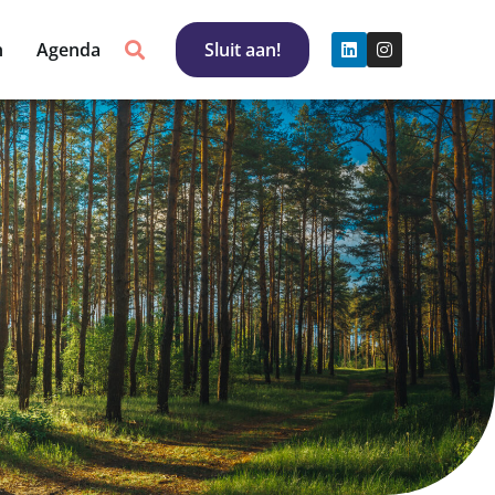
n
Agenda
Sluit aan!