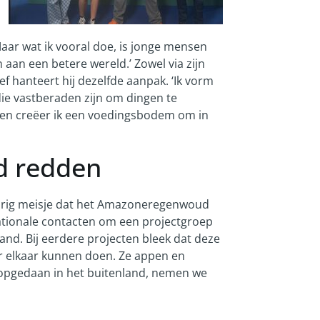
ar wat ik vooral doe, is jonge mensen
aan een betere wereld.’ Zowel via zijn
ief hanteert hij dezelfde aanpak. ‘Ik vorm
ie vastberaden zijn om dingen te
 hen creëer ik een voedingsbodem om in
 redden
-jarig meisje dat het Amazoneregenwoud
rnationale contacten om een projectgroep
land. Bij eerdere projecten bleek dat deze
r elkaar kunnen doen. Ze appen en
 opgedaan in het buitenland, nemen we