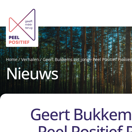
Home
/
Verhalen
/
Geert Bukkems zet jonge Peel Positief Pionier
Nieuws
Geert Bukkems
Peel Positief 