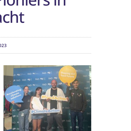
acht
023