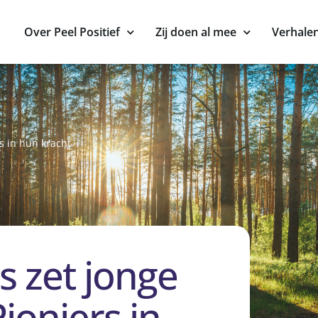
Over Peel Positief
Zij doen al mee
Verhale
s in hun kracht
 zet jonge
Pioniers in