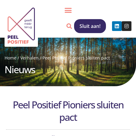
Sluit aan!
Home
/
Verhalen
/
Peel Positief Pioniers sluiten pact
Nieuws
Peel Positief Pioniers sluiten
pact